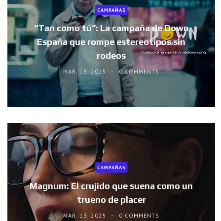
CAMPAÑAS
“Tan como tú”: La campaña de Down
España que rompe estereotipos sin
rodeos
MAR. 18, 2025
0 COMMENTS
CAMPAÑAS
Magnum: El crujido que suena como un
trueno de placer
MAR. 13, 2025
0 COMMENTS