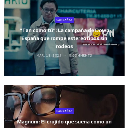
CAMPAÑAS
“Tan como tú”: La campaña de Down
España que rompe estereotipos sin
rodeos
MAR. 18, 2025
0 COMMENTS
CAMPAÑAS
Magnum: El crujido que suena como un