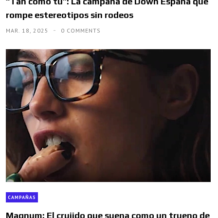
“Tan como tú”: La campaña de Down España que
rompe estereotipos sin rodeos
MAR. 18, 2025
0 COMMENTS
CAMPAÑAS
Magnum: El crujido que suena como un trueno de