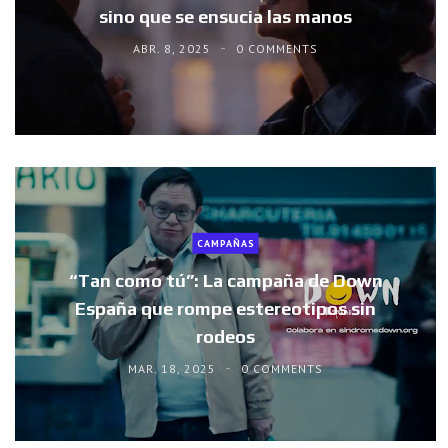
sino que se ensucia las manos
ABR. 8, 2025
0 COMMENTS
CAMPAÑAS
“Tan como tú”: La campaña de Down
España que rompe estereotipos sin
rodeos
MAR. 18, 2025
0 COMMENTS