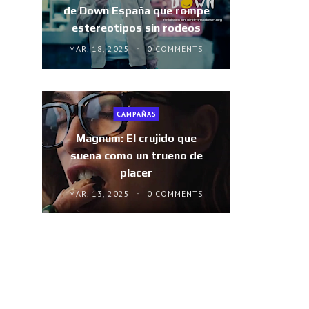
de Down España que rompe
estereotipos sin rodeos
MAR. 18, 2025
0 COMMENTS
CAMPAÑAS
Magnum: El crujido que
suena como un trueno de
placer
MAR. 13, 2025
0 COMMENTS