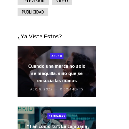
TELEVISIÓN
VIDEO
PUBLICIDAD
¿Ya Viste Estos?
ABUSO
Cuando una marca no solo
se maquilla, sino que se
ensucia las manos
ABR. 8, 2025
0 COMMENTS
CAMPAÑAS
“Tan como tú”: La campaña