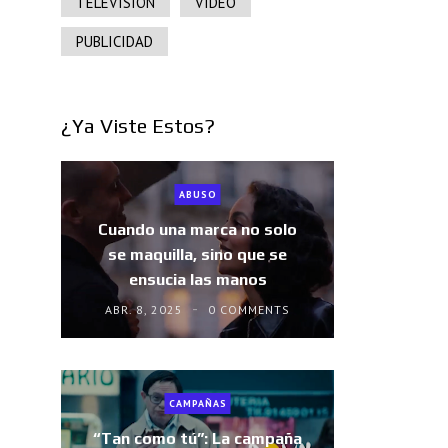
TELEVISIÓN
VIDEO
PUBLICIDAD
¿Ya Viste Estos?
ABUSO
Cuando una marca no solo
se maquilla, sino que se
ensucia las manos
ABR. 8, 2025
0 COMMENTS
CAMPAÑAS
“Tan como tú”: La campaña