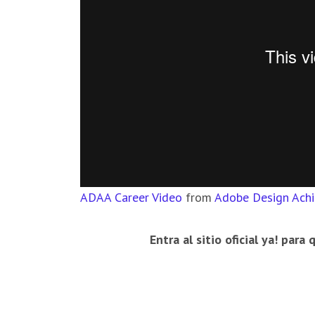
ADAA Career Video
from
Adobe Design Ach
Entra al sitio oficial ya! par