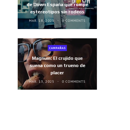
de Down España que rompe
estereotipos sin rodeos
MAR. 18, 2025
0 COMMENTS
CAMPAÑAS
Magnum: El crujido que
suena como un trueno de
placer
MAR. 13, 2025
0 COMMENTS