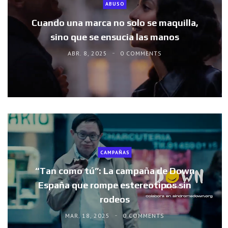
ABUSO
Cuando una marca no solo se maquilla,
sino que se ensucia las manos
ABR. 8, 2025
0 COMMENTS
CAMPAÑAS
“Tan como tú”: La campaña de Down
España que rompe estereotipos sin
rodeos
MAR. 18, 2025
0 COMMENTS