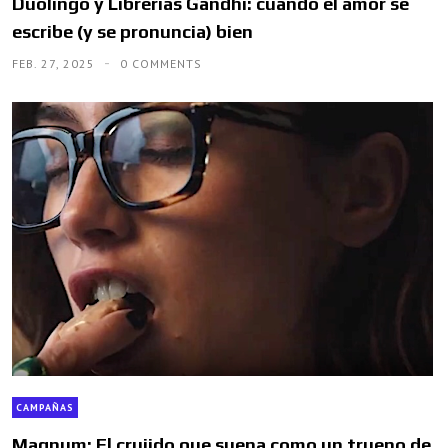
Duolingo y Librerías Gandhi: cuando el amor se
escribe (y se pronuncia) bien
FEB. 27, 2025
0 COMMENTS
CAMPAÑAS
Magnum: El crujido que suena como un trueno de