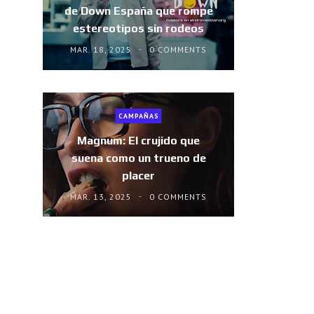
de Down España que rompe
estereotipos sin rodeos
MAR. 18, 2025
0 COMMENTS
CAMPAÑAS
Magnum: El crujido que
suena como un trueno de
placer
MAR. 13, 2025
0 COMMENTS