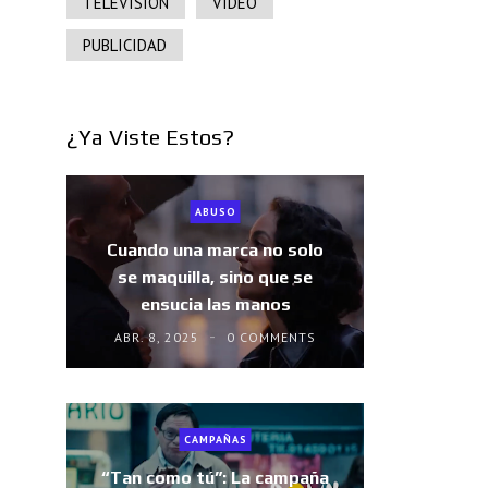
TELEVISIÓN
VIDEO
PUBLICIDAD
¿Ya Viste Estos?
ABUSO
Cuando una marca no solo
se maquilla, sino que se
ensucia las manos
ABR. 8, 2025
0 COMMENTS
CAMPAÑAS
“Tan como tú”: La campaña