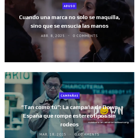
ABUSO
Cuando una marca no solo se maquilla,
sino que se ensucia las manos
ABR. 8, 2025
0 COMMENTS
CAMPAÑAS
“Tan como tú”: La campaña de Down
España que rompe estereotipos sin
rodeos
MAR. 18, 2025
0 COMMENTS