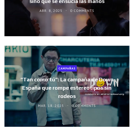
sino que se ensucia las manos
ABR. 8, 2025
0 COMMENTS
CAMPAÑAS
“Tan como tú”: La campaña de Down
España que rompe estereotipos sin
rodeos
MAR. 18, 2025
0 COMMENTS