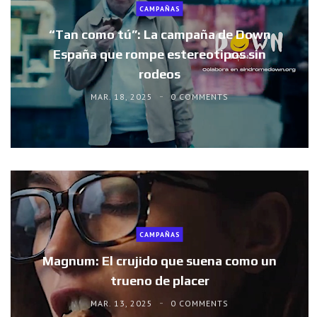
CAMPAÑAS
“Tan como tú”: La campaña de Down
España que rompe estereotipos sin
rodeos
MAR. 18, 2025
0 COMMENTS
CAMPAÑAS
Magnum: El crujido que suena como un
trueno de placer
MAR. 13, 2025
0 COMMENTS