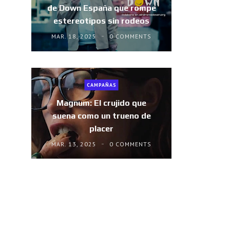
de Down España que rompe
estereotipos sin rodeos
MAR. 18, 2025
0 COMMENTS
CAMPAÑAS
Magnum: El crujido que
suena como un trueno de
placer
MAR. 13, 2025
0 COMMENTS