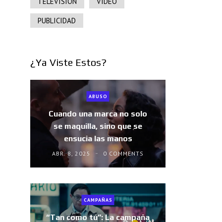
TELEVISIÓN
VIDEO
PUBLICIDAD
¿Ya Viste Estos?
ABUSO
Cuando una marca no solo
se maquilla, sino que se
ensucia las manos
ABR. 8, 2025
0 COMMENTS
CAMPAÑAS
“Tan como tú”: La campaña