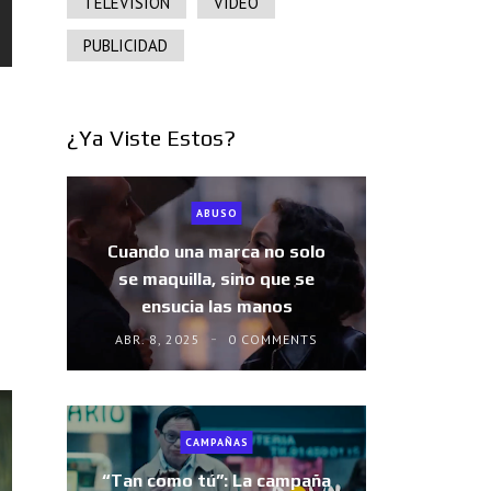
TELEVISIÓN
VIDEO
PUBLICIDAD
¿Ya Viste Estos?
ABUSO
Cuando una marca no solo
se maquilla, sino que se
ensucia las manos
ABR. 8, 2025
0 COMMENTS
CAMPAÑAS
“Tan como tú”: La campaña