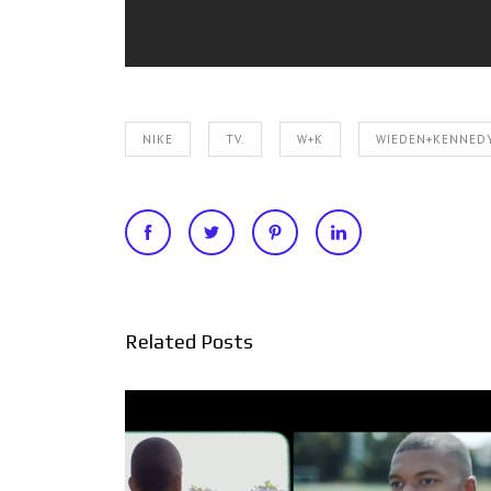
NIKE
TV.
W+K
WIEDEN+KENNED
Related Posts