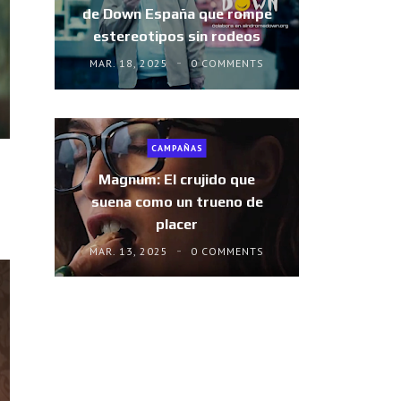
de Down España que rompe
estereotipos sin rodeos
MAR. 18, 2025
0 COMMENTS
CAMPAÑAS
Magnum: El crujido que
suena como un trueno de
placer
MAR. 13, 2025
0 COMMENTS