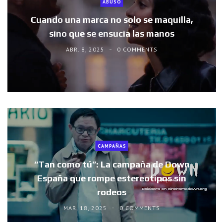
ABUSO
Cuando una marca no solo se maquilla,
sino que se ensucia las manos
ABR. 8, 2025
0 COMMENTS
CAMPAÑAS
“Tan como tú”: La campaña de Down
España que rompe estereotipos sin
rodeos
MAR. 18, 2025
0 COMMENTS