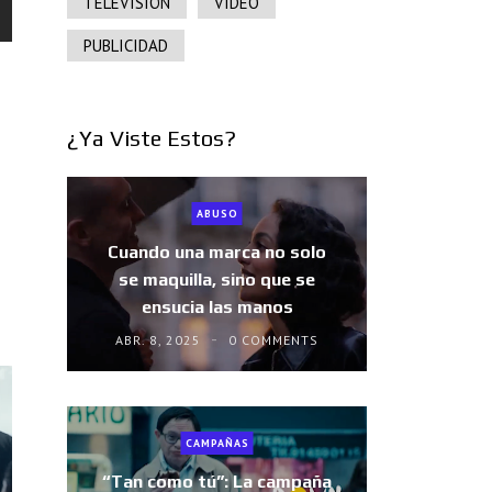
TELEVISIÓN
VIDEO
PUBLICIDAD
¿Ya Viste Estos?
ABUSO
Cuando una marca no solo
se maquilla, sino que se
ensucia las manos
ABR. 8, 2025
0 COMMENTS
CAMPAÑAS
“Tan como tú”: La campaña