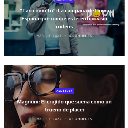
“Tan como tú”: La campaña de Down
España que rompe estereotipos sin
rodeos
MAR. 18, 2025
0 COMMENTS
CAMPAÑAS
Magnum: El crujido que suena como un
trueno de placer
MAR. 13, 2025
0 COMMENTS