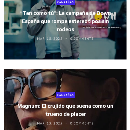
CAMPAÑAS
“Tan como tú”: La campaña de Down
España que rompe estereotipos sin
rodeos
MAR. 18, 2025
0 COMMENTS
CAMPAÑAS
Magnum: El crujido que suena como un
trueno de placer
MAR. 13, 2025
0 COMMENTS