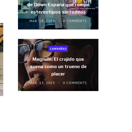
de Down España que rompe
estereotipos sin rodeos
MAR. 18, 2025
0 COMMENTS
CAMPAÑAS
Magnum: El crujido que
suena como un trueno de
placer
MAR. 13, 2025
0 COMMENTS