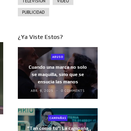
TELEVISIÓN
VIDEO
PUBLICIDAD
¿Ya Viste Estos?
ABUSO
Cuando una marca no solo
se maquilla, sino que se
ensucia las manos
ABR. 8, 2025
0 COMMENTS
CAMPAÑAS
“Tan como tú”: La campaña