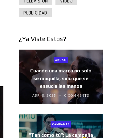
TELEVISIÓN
VIDEO
PUBLICIDAD
¿Ya Viste Estos?
ABUSO
Cuando una marca no solo
se maquilla, sino que se
ensucia las manos
ABR. 8, 2025
0 COMMENTS
CAMPAÑAS
“Tan como tú”: La campaña