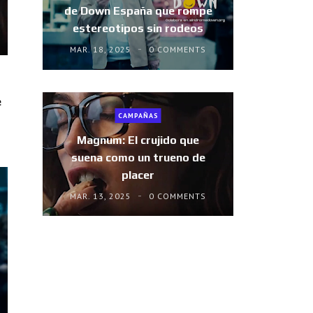
de Down España que rompe
estereotipos sin rodeos
MAR. 18, 2025
0 COMMENTS
e
CAMPAÑAS
Magnum: El crujido que
suena como un trueno de
placer
MAR. 13, 2025
0 COMMENTS