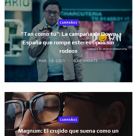
CAMPAÑAS
“Tan como tú”: La campaña de Down
España que rompe estereotipos sin
rodeos
MAR. 18, 2025
0 COMMENTS
CAMPAÑAS
Magnum: El crujido que suena como un