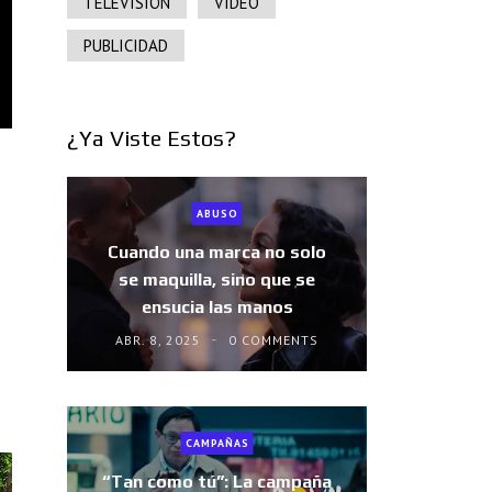
TELEVISIÓN
VIDEO
PUBLICIDAD
¿Ya Viste Estos?
ABUSO
Cuando una marca no solo
se maquilla, sino que se
ensucia las manos
ABR. 8, 2025
0 COMMENTS
CAMPAÑAS
“Tan como tú”: La campaña