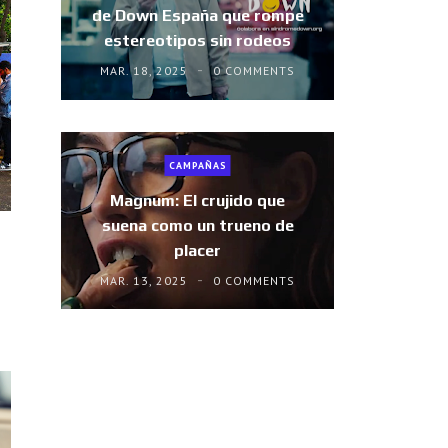
de Down España que rompe
estereotipos sin rodeos
MAR. 18, 2025
0 COMMENTS
CAMPAÑAS
Magnum: El crujido que
suena como un trueno de
placer
MAR. 13, 2025
0 COMMENTS