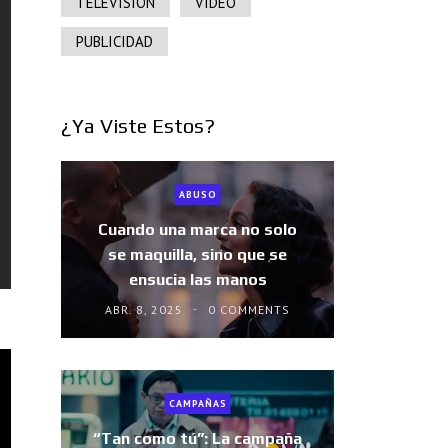
TELEVISIÓN
VIDEO
PUBLICIDAD
¿Ya Viste Estos?
ABUSO
Cuando una marca no solo
se maquilla, sino que se
ensucia las manos
ABR. 8, 2025
0 COMMENTS
CAMPAÑAS
“Tan como tú”: La campaña