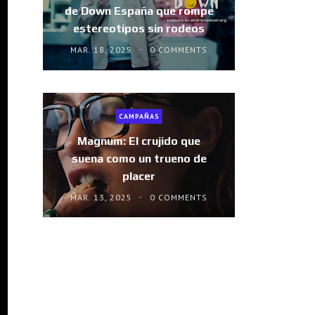
de Down España que rompe
estereotipos sin rodeos
MAR. 18, 2025
0 COMMENTS
CAMPAÑAS
Magnum: El crujido que
suena como un trueno de
placer
MAR. 13, 2025
0 COMMENTS