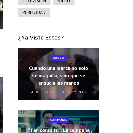
TELEVISIÓN
VIDEO
PUBLICIDAD
¿Ya Viste Estos?
ABUSO
Cuando una marca no solo
se maquilla, sino que se
ensucia las manos
ABR. 8, 2025
0 COMMENTS
CAMPAÑAS
“Tan como tú”: La campaña