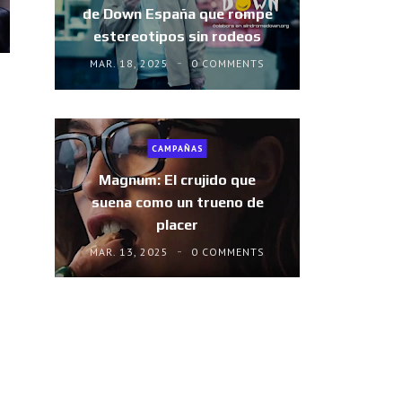
de Down España que rompe
estereotipos sin rodeos
MAR. 18, 2025
0 COMMENTS
CAMPAÑAS
Magnum: El crujido que
suena como un trueno de
placer
MAR. 13, 2025
0 COMMENTS