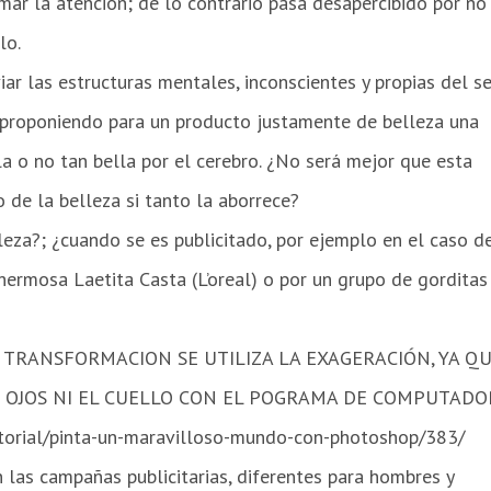
mar la atención; de lo contrario pasa desapercibido por no
lo.
ar las estructuras mentales, inconscientes y propias del se
 proponiendo para un producto justamente de belleza una
a o no tan bella por el cerebro. ¿No será mejor que esta
 de la belleza si tanto la aborrece?
leza?; ¿cuando se es publicitado, por ejemplo en el caso d
hermosa Laetita Casta (L’oreal) o por un grupo de gorditas
 TRANSFORMACION SE UTILIZA LA EXAGERACIÓN, YA Q
 OJOS NI EL CUELLO CON EL POGRAMA DE COMPUTADO
torial/pinta-un-maravilloso-mundo-con-photoshop/383/
 las campañas publicitarias, diferentes para hombres y