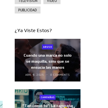
TELEVISIÓN
VIDEO
PUBLICIDAD
¿Ya Viste Estos?
ABUSO
Cuando una marca no solo
se maquilla, sino que se
ensucia las manos
ABR. 8, 2025
0 COMMENTS
CAMPAÑAS
“Tan como tú”: La campaña