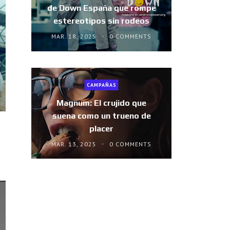
de Down España que rompe
estereotipos sin rodeos
MAR. 18, 2025
0 COMMENTS
CAMPAÑAS
Magnum: El crujido que
suena como un trueno de
placer
MAR. 13, 2025
0 COMMENTS