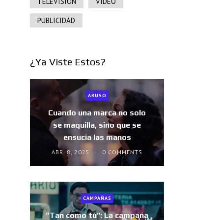
TELEVISIÓN
VIDEO
PUBLICIDAD
¿Ya Viste Estos?
ABUSO
Cuando una marca no solo
se maquilla, sino que se
ensucia las manos
ABR. 8, 2025
0 COMMENTS
CAMPAÑAS
“Tan como tú”: La campaña