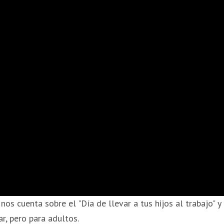
s cuenta sobre el "Día de llevar a tus hijos al trabajo" y
r, pero para adultos.