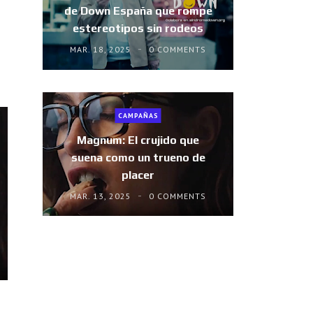
de Down España que rompe
estereotipos sin rodeos
MAR. 18, 2025
0 COMMENTS
CAMPAÑAS
Magnum: El crujido que
suena como un trueno de
placer
MAR. 13, 2025
0 COMMENTS