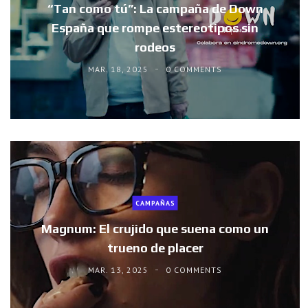
“Tan como tú”: La campaña de Down
España que rompe estereotipos sin
rodeos
MAR. 18, 2025
0 COMMENTS
CAMPAÑAS
Magnum: El crujido que suena como un
trueno de placer
MAR. 13, 2025
0 COMMENTS