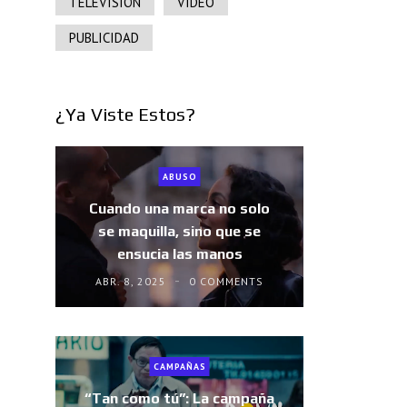
TELEVISIÓN
VIDEO
PUBLICIDAD
¿Ya Viste Estos?
ABUSO
Cuando una marca no solo
se maquilla, sino que se
ensucia las manos
ABR. 8, 2025
0 COMMENTS
CAMPAÑAS
“Tan como tú”: La campaña