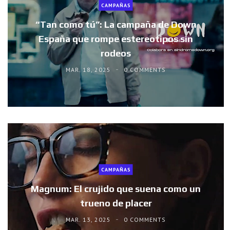
CAMPAÑAS
“Tan como tú”: La campaña de Down
España que rompe estereotipos sin
rodeos
MAR. 18, 2025
0 COMMENTS
CAMPAÑAS
Magnum: El crujido que suena como un
trueno de placer
MAR. 13, 2025
0 COMMENTS