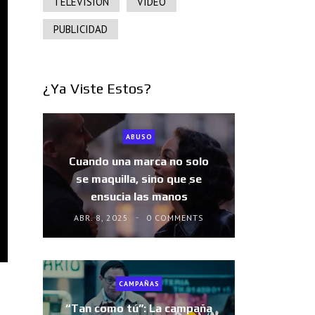
TELEVISIÓN
VIDEO
PUBLICIDAD
¿Ya Viste Estos?
ABUSO
Cuando una marca no solo
se maquilla, sino que se
ensucia las manos
ABR. 8, 2025
0 COMMENTS
CAMPAÑAS
“Tan como tú”: La campaña