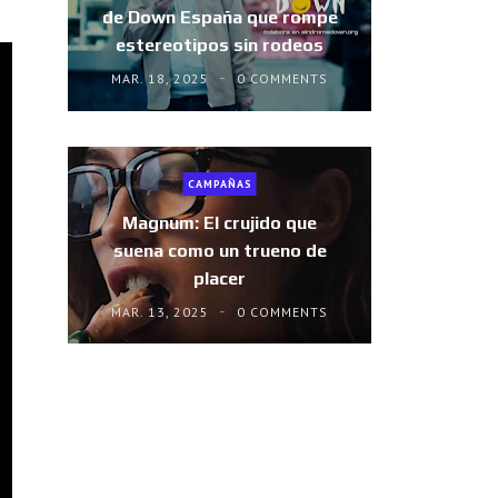
de Down España que rompe
estereotipos sin rodeos
MAR. 18, 2025
0 COMMENTS
CAMPAÑAS
Magnum: El crujido que
suena como un trueno de
placer
MAR. 13, 2025
0 COMMENTS