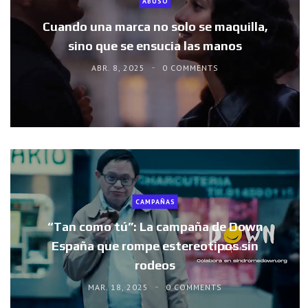
ABUSO
Cuando una marca no solo se maquilla,
sino que se ensucia las manos
ABR. 8, 2025
0 COMMENTS
CAMPAÑAS
“Tan como tú”: La campaña de Down
España que rompe estereotipos sin
rodeos
MAR. 18, 2025
0 COMMENTS