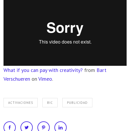
What if you can pay with creativity?
from
Bart
Verschueren
on
Vimeo
.
ACTIVACIONES
BIC
PUBLICIDAD